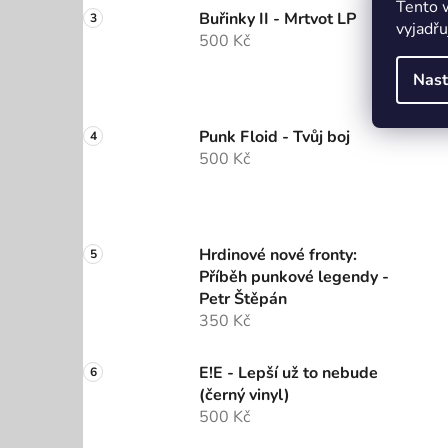
Tento 
Buřinky II - Mrtvot LP
vyjadřu
500 Kč
Nast
Punk Floid - Tvůj boj
500 Kč
Hrdinové nové fronty:
Příběh punkové legendy -
Petr Štěpán
350 Kč
E!E - Lepší už to nebude
(černý vinyl)
500 Kč