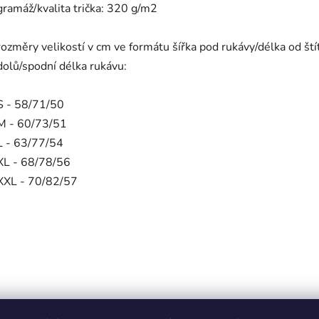
gramáž/kvalita trička: 320 g/m2
rozměry velikostí v cm ve formátu šířka pod rukávy/délka od ští
dolů/spodní délka rukávu:
S - 58/71/50
M - 60/73/51
L - 63/77/54
XL - 68/78/56
XXL - 70/82/57