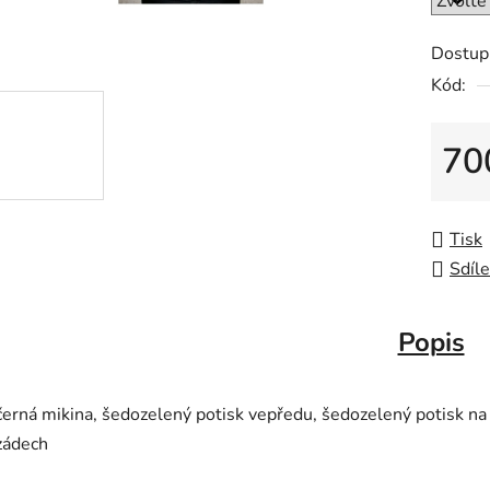
Dostup
Kód:
70
Měrná
Tisk
Sdíle
Popis
černá mikina, šedozelený potisk vepředu, šedozelený potisk na
zádech