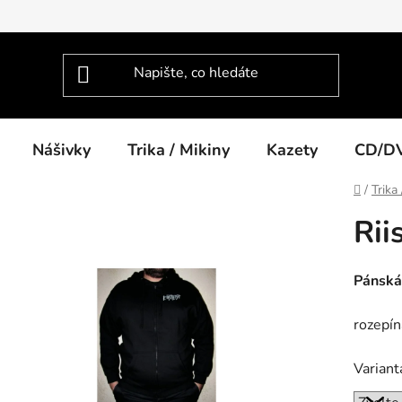
Nášivky
Trika / Mikiny
Kazety
CD/D
Domů
/
Trika
Rii
Pánská
rozepín
Variant