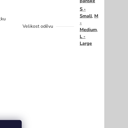
pánské
S -
Small
,
M
tku
-
Velikost oděvu
Medium
,
L -
Large