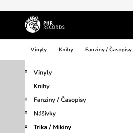
Přejít
na
obsah
Vinyly
Knihy
Fanziny / Časopisy
P
K
Přeskočit
Vinyly
a
kategorie
o
t
s
Knihy
e
t
g
r
Fanziny / Časopisy
o
a
r
Nášivky
i
n
e
n
Trika / Mikiny
í