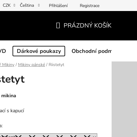
CZK
Čeština
Přihlášení
Registrace
PRÁZDNÝ KOŠÍK
NÁKUPNÍ
KOŠÍK
VD
Dárkové poukazy
Obchodní podmínky
 / Mikiny
/
Mikiny pánské
/
Riistetyt
stetyt
 mikina
ací s kapucí
a: