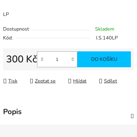
LP
Dostupnost
Skladem
Kód:
I.S.140LP
300 Kč
DO KOŠÍKU
Měrná cena:
Tisk
Zeptat se
Hlídat
Sdílet
Popis
Z
á