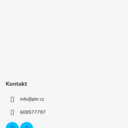
p
a
t
í
Kontakt
info
@
phr.cz
608577797