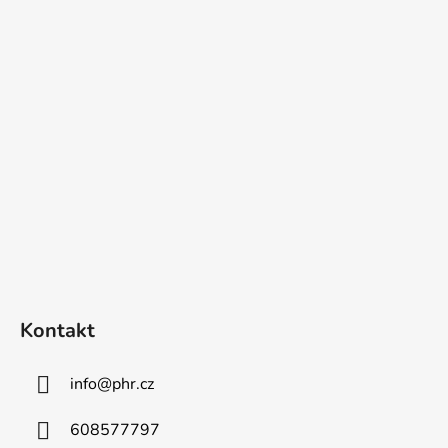
Z
á
p
a
t
í
Kontakt
info
@
phr.cz
608577797