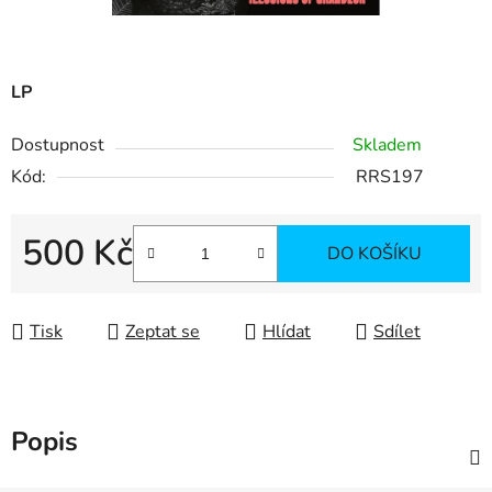
LP
Dostupnost
Skladem
Kód:
RRS197
500 Kč
DO KOŠÍKU
Měrná cena:
Tisk
Zeptat se
Hlídat
Sdílet
Popis