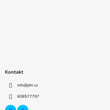
p
a
t
í
Kontakt
info
@
phr.cz
608577797