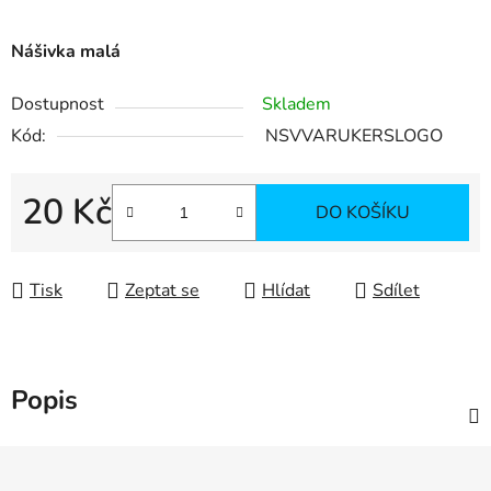
Nášivka malá
Dostupnost
Skladem
Kód:
NSVVARUKERSLOGO
20 Kč
DO KOŠÍKU
Měrná cena:
Tisk
Zeptat se
Hlídat
Sdílet
Popis
Z
á