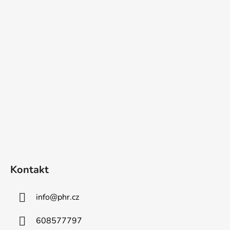
Z
á
p
a
t
í
Kontakt
info
@
phr.cz
608577797