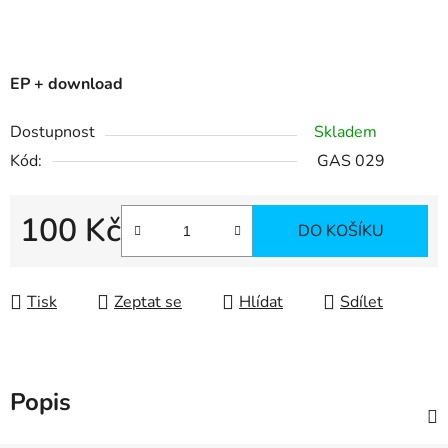
EP + download
Dostupnost
Skladem
Kód:
GAS 029
100 Kč
DO KOŠÍKU
Měrná cena:
Tisk
Zeptat se
Hlídat
Sdílet
Popis