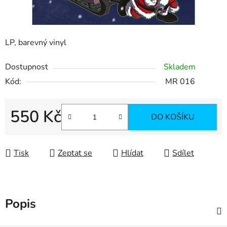
LP, barevný vinyl
Dostupnost
Skladem
Kód:
MR 016
550 Kč
DO KOŠÍKU
Měrná cena:
Tisk
Zeptat se
Hlídat
Sdílet
Popis