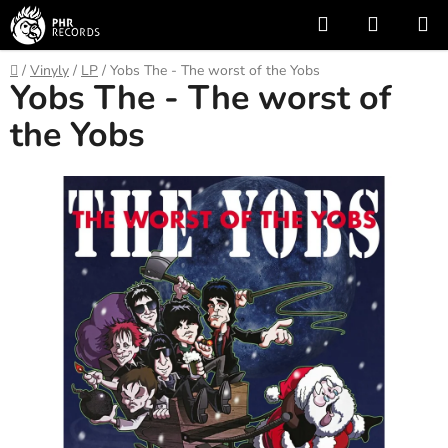
Přejít
Hledat
NÁKUP
na
KOŠÍK
obsah
Domů
/
Vinyly
/
LP
/
Yobs The - The worst of the Yobs
Yobs The - The worst of
the Yobs