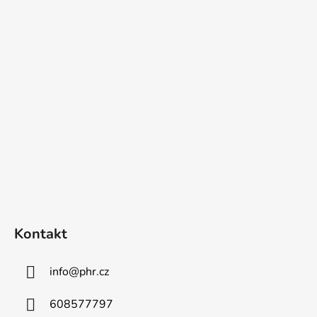
Z
á
p
a
t
í
Kontakt
info
@
phr.cz
608577797