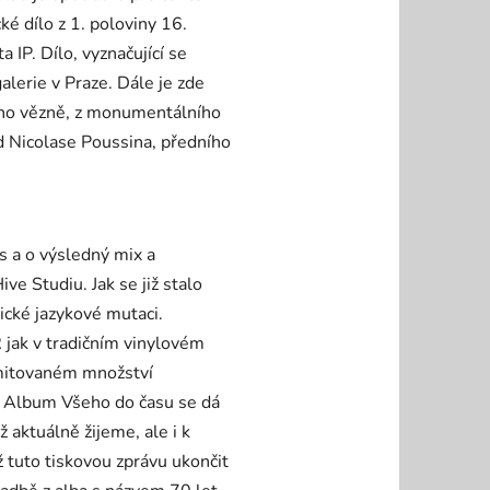
ké dílo z 1. poloviny 16.
 IP. Dílo, vyznačující se
alerie v Praze. Dále je zde
ého vězně, z monumentálního
d Nicolase Poussina, předního
s a o výsledný mix a
 Studiu. Jak se již stalo
ické jazykové mutaci.
 jak v tradičním vinylovém
limitovaném množství
. Album Všeho do času se dá
 aktuálně žijeme, ale i k
ž tuto tiskovou zprávu ukončit