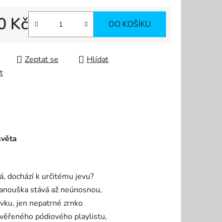
0 Kč
DO KOŠÍKU
 cena:
Zeptat se
Hlídat
t
světa
itá, dochází k určitému jevu?
fanouška stává až neúnosnou,
vku, jen nepatrné zrnko
 ověřeného pódiového playlistu,