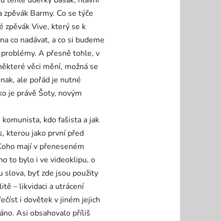
 téhle úderky basák, hlavní
a a zpěvák Barmy. Co se týče
 zpěvák Vive, který se k
 na co nadávat, a co si budeme
í problémy. A přesně tohle, v
 některé věci mění, možná se
nak, ale pořád je nutné
ko je právě Šoty, novým
 komunista, kdo fašista a jak
, kterou jako první před
 Koho mají v přeneseném
 to bylo i ve videoklipu, o
 slova, byť zde jsou použity
tě – likvidaci a utrácení
číst i dovětek v jiném jejich
áno. Asi obsahovalo příliš