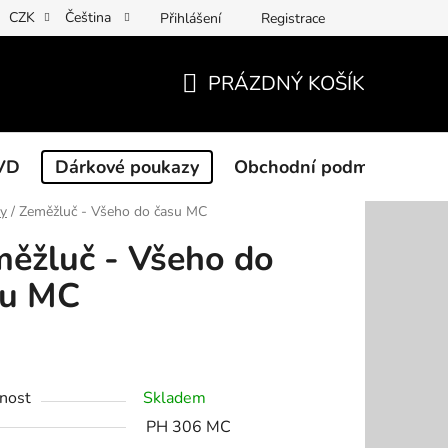
CZK
Čeština
Přihlášení
Registrace
PRÁZDNÝ KOŠÍK
NÁKUPNÍ
KOŠÍK
VD
Dárkové poukazy
Obchodní podmínky
ty
/
Zeměžluč - Všeho do času MC
ěžluč - Všeho do
su MC
nost
Skladem
PH 306 MC