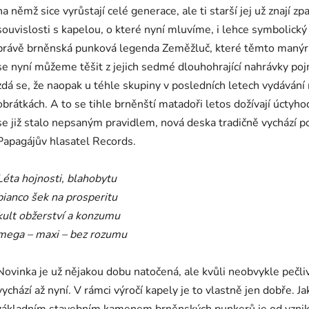
na němž sice vyrůstají celé generace, ale ti starší jej už znají 
souvislosti s kapelou, o které nyní mluvíme, i lehce symbolický 
právě brněnská punková legenda Zeměžluč, které těmto manýrů
se nyní můžeme těšit z jejich sedmé dlouhohrající nahrávky p
zdá se, že naopak u téhle skupiny v posledních letech vydávání 
obrátkách. A to se tihle brněnští matadoři letos dožívají úctyho
se již stalo nepsaným pravidlem, nová deska tradičně vychází p
Papagájův hlasatel Records.
Léta hojnosti, blahobytu
bianco šek na prosperitu
kult obžerství a konzumu
mega – maxi – bez rozumu
Novinka je už nějakou dobu natočená, ale kvůli neobvykle pečl
vychází až nyní. V rámci výročí kapely je to vlastně jen dobře. 