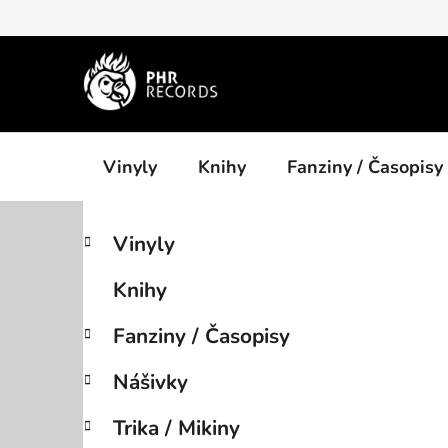
Přejít
na
obsah
Vinyly
Knihy
Fanziny / Časopisy
P
K
Přeskočit
Vinyly
a
kategorie
o
t
s
Knihy
e
t
g
r
Fanziny / Časopisy
o
a
r
Nášivky
i
n
e
n
Trika / Mikiny
í