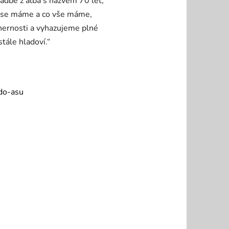
skladbě z alba s názvem 70 let,
ak se máme a co vše máme,
hernosti a vyhazujeme plné
stále hladoví.“
do-asu