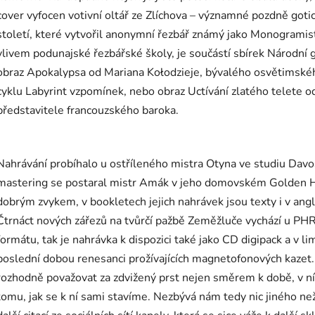
cover vyfocen votivní oltář ze Zlíchova – významné pozdně gotic
století, které vytvořil anonymní řezbář známý jako Monogramista
vlivem podunajské řezbářské školy, je součástí sbírek Národní g
obraz Apokalypsa od Mariana Kołodzieje, bývalého osvětimsk
cyklu Labyrint vzpomínek, nebo obraz Uctívání zlatého telete o
představitele francouzského baroka.
Nahrávání probíhalo u ostříleného mistra Otyna ve studiu Davo
mastering se postaral mistr Amák v jeho domovském Golden Hive
dobrým zvykem, v bookletech jejich nahrávek jsou texty i v angl
Čtrnáct nových zářezů na tvůrčí pažbě Zeměžluče vychází u PHR
formátu, tak je nahrávka k dispozici také jako CD digipack a v 
poslední dobou renesanci prožívajících magnetofonových kazet
rozhodně považovat za zdvižený prst nejen směrem k době, v níž
tomu, jak se k ní sami stavíme. Nezbývá nám tedy nic jiného ne