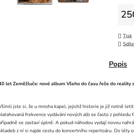
25
Měrná
Tisk
Sdíle
Popis
40 let Zeměžluče: nové album Všeho do času řeže do reality 
Všimli jste si, že u mnoha kapel, jejichž historie je již notně let
Natahovaná frekvence vydávání nových alb se často z pohledu 
případně se zastaví úplně. A pokud náhodou vydají novou nahrá
skladeb z ní si najde cestu do koncertního repertoáru. Do léty