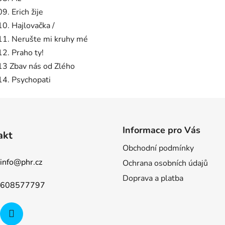
09. Erich žije
10. Hajlovačka /
11. Nerušte mi kruhy mé
12. Praho ty!
13 Zbav nás od Zlého
14. Psychopati
Informace pro Vás
akt
Obchodní podmínky
info
@
phr.cz
Ochrana osobních údajů
Doprava a platba
608577797