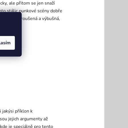
cky, ale přitom se jen snaží
hto stálic punkové scény dobře
pořádně nabroušená a výbušná,
lasím
 jakýsi příklon k
sou jejich argumenty až
kde je speciálně pro tento