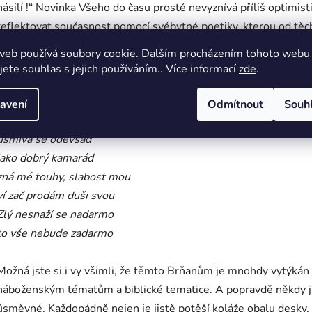
násilí !“ Novinka Všeho do času prostě nevyznívá příliš optimisti
reflektovat současnost pomocí svébytné poetiky, kterou od těc
známe. A věřte, že ani hudební složka nezůstává stranou a je 
web používá soubory cookie. Dalším procházením tohoto webu
jak se na skupinu tohoto formátu sluší a patří.
jete souhlas s jejich používáním.. Více informací
zde
.
Nepřítel číhá ve skrytu
avení
Odmítnout
Souh
v káře, v krásným hábitu
usmívá se odevšad
jako dobrý kamarád
zná mé touhy, slabost mou
ví zač prodám duši svou
Zlý nesnaží se nadarmo
to vše nebude zadarmo
Možná jste si i vy všimli, že těmto Brňanům je mnohdy vytýkán i
náboženským tématům a biblické tematice. A popravdě někdy j
úsměvné. Každopádně nejen je jistě potěší koláže obalu desky, 