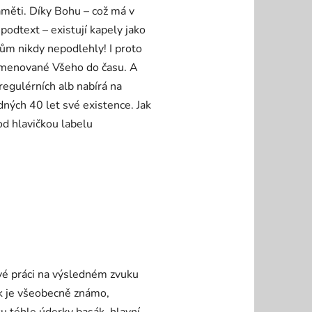
zpaměti. Díky Bohu – což má v
podtext – existují kapely jako
m nikdy nepodlehly! I proto
ojmenované Všeho do času. A
regulérních alb nabírá na
dných 40 let své existence. Jak
od hlavičkou labelu
ivé práci na výsledném zvuku
Jak je všeobecně známo,