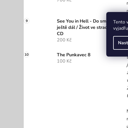
700 Kč
See You in Hell - Do smrti a
Tento 
ještě dál / Život ve strachu
vyjadřu
CD
200 Kč
Nast
The Punkavec 8
100 Kč