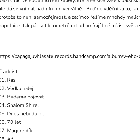
další citací ze sociálních sítí kapely, která se sice váže k další 
ale dá se vnímat nadmíru univerzálně: „Buďme vděčni za to, j
protože to není samozřejmost, a zatímco řešíme mnohdy malic
popelnice, tak pár set kilometrů odtud umírají lidé a část světa 
https://papagajuvhlasatelrecords.bandcamp.com/album/v-eho-
Tracklist:
01. Ras
02. Vodku nalej
03. Budeme bojovat
04. Shalom Shirel
05. Dnes nebudu pít
06. 70 let
07. Magore dík
08. Až