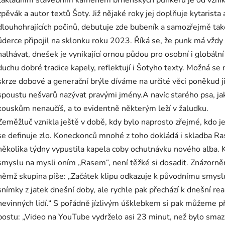
základním stavebním kamenem brněnských punkerů je od vzniku
zpěvák a autor textů Šoty. Již nějaké roky jej doplňuje kytarist
dlouhohrajících počinů, debutuje zde bubeník a samozřejmě také
úderce připojil na sklonku roku 2023. Říká se, že punk má vždy
nalhávat, dnešek je vynikající ornou půdou pro osobní i globáln
duchu dobré tradice kapely, reflektují i Šotyho texty. Možná se
skrze dobové a generační brýle díváme na určité věci poněkud ji
spoustu nešvarů nazývat pravými jmény.A navíc starého psa, ja
kouskům nenaučíš, a to evidentně některým leží v žaludku.
Zeměžluč vznikla ještě v době, kdy bylo naprosto zřejmé, kdo je
se definuje zlo. Koneckonců mnohé z toho dokládá i skladba Ras
několika týdny vypustila kapela coby ochutnávku nového alba.
smyslu na mysli oním „Rasem“, není těžké si dosadit. Znázorněno
němž skupina píše: „Začátek klipu odkazuje k původnímu smyslu
snímky z jatek dnešní doby, ale rychle pak přechází k dnešní reali
nevinných lidí.“ S pořádně jízlivým úšklebkem si pak můžeme pře
postu: „Video na YouTube vydrželo asi 23 minut, než bylo smaz