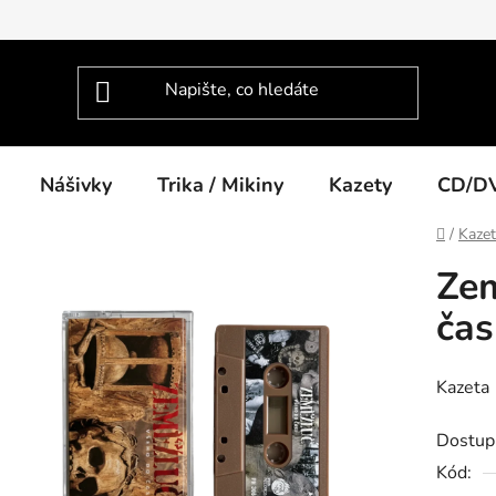
Nášivky
Trika / Mikiny
Kazety
CD/D
Domů
/
Kaze
Zem
ča
Kazeta
Dostup
Kód: