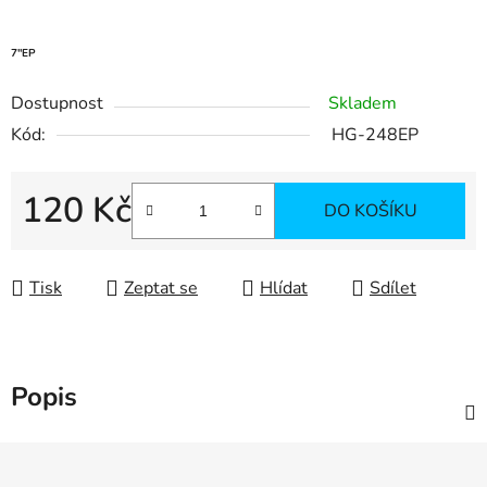
7"EP
Dostupnost
Skladem
Kód:
HG-248EP
120 Kč
DO KOŠÍKU
Měrná cena:
Tisk
Zeptat se
Hlídat
Sdílet
Popis
Z
á