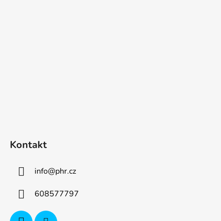
p
a
t
í
Kontakt
info
@
phr.cz
608577797