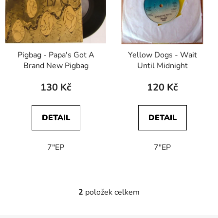
i
s
p
r
Pigbag - Papa's Got A
Yellow Dogs - Wait
o
Brand New Pigbag
Until Midnight
d
u
130 Kč
120 Kč
k
t
DETAIL
DETAIL
ů
7"EP
7"EP
2
položek celkem
O
v