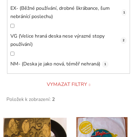
EX- (Běžné používání, drobné škrábance, šum
1
nebránící poslechu)
VG (Velice hraná deska nese výrazné stopy
2
používání)
NM- (Deska je jako nová, téměř nehraná)
1
VYMAZAT FILTRY
Položek k zobrazení:
2
V
ý
p