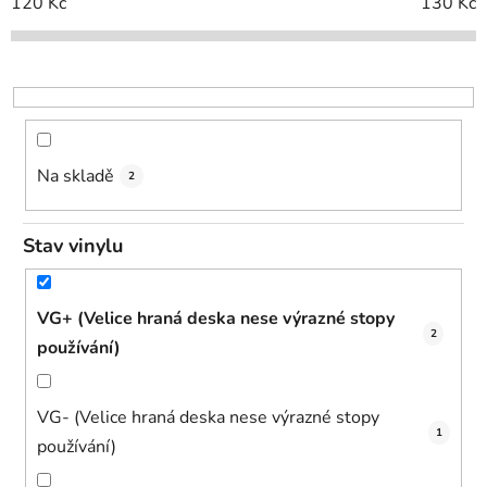
o
120
Kč
130
Kč
d
u
k
t
ů
Na skladě
2
Stav vinylu
VG+ (Velice hraná deska nese výrazné stopy
2
používání)
VG- (Velice hraná deska nese výrazné stopy
1
používání)