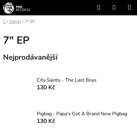
Přejít
Hledat
NÁKUP
na
KOŠÍK
obsah
Domů
/
Vinyly
/
7" EP
7" EP
Nejprodávanější
City Saints - The Last Boys
130 Kč
Pigbag - Papa's Got A Brand New Pigbag
130 Kč