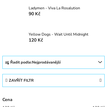
Ladymen - Viva La Rosalution
90 Kč
Yellow Dogs - Wait Until Midnight
120 Kč
Ř
Řadit podle:
Nejprodávanější
a
z
e
ZAVŘÍT FILTR
n
í
p
Cena
r