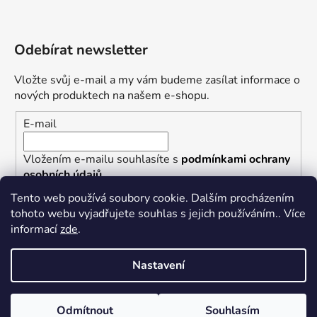
Odebírat newsletter
Vložte svůj e-mail a my vám budeme zasílat informace o
nových produktech na našem e-shopu.
E-mail
Vložením e-mailu souhlasíte s
podmínkami ochrany
osobních údajů
Tento web používá soubory cookie. Dalším procházením
PŘIHLÁSIT SE
tohoto webu vyjadřujete souhlas s jejich používáním.. Více
informací
zde
.
Nastavení
Vytvořil Shoptet
Nastavil tým EshopyUmíme.cz
Odmítnout
Souhlasím
Copyright 2026
Punkrock.cz/PHR Records
. Všechna