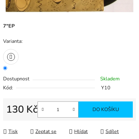
7"EP
Varianta:
Dostupnost
Skladem
Kód:
Y10
130 Kč
DO KOŠÍKU
Měrná cena:
Tisk
Zeptat se
Hlídat
Sdílet