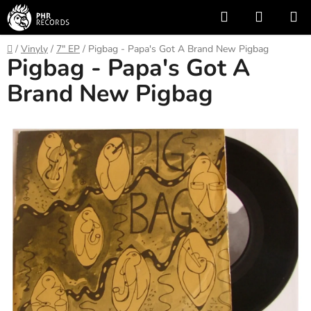
Přejít
Hledat
NÁKUP
na
KOŠÍK
obsah
Domů
/
Vinyly
/
7" EP
/
Pigbag - Papa's Got A Brand New Pigbag
Pigbag - Papa's Got A
Brand New Pigbag