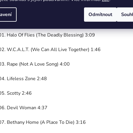
avení
Odmítnout
Souh
Tracklist:
01. Halo Of Flies (The Deadly Blessing) 3:09
02. W.C.A.L.T. (We Can All Live Together) 1:46
03. Rape (Not A Love Song) 4:00
04. Lifeless Zone 2:48
05. Scotty 2:46
06. Devil Woman 4:37
07. Bethany Home (A Place To Die) 3:16