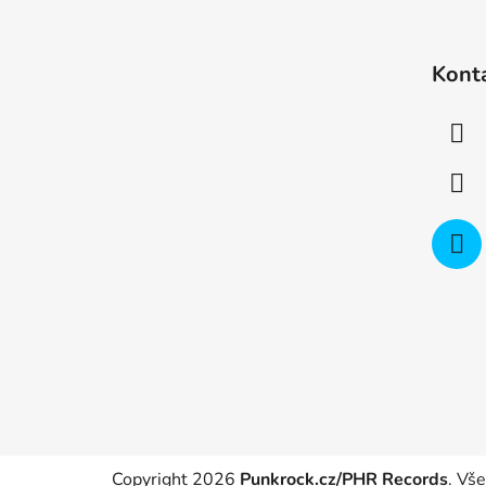
Z
á
Kont
p
a
t
í
Copyright 2026
Punkrock.cz/PHR Records
. Vš