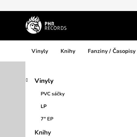
Přejít
na
obsah
Vinyly
Knihy
Fanziny / Časopisy
P
K
Přeskočit
Vinyly
a
kategorie
o
t
s
PVC sáčky
e
t
g
LP
r
o
a
r
7" EP
i
n
e
n
Knihy