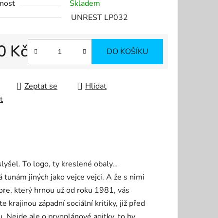
nost
Skladem
UNREST LP032
0 Kč
DO KOŠÍKU
 cena:
Zeptat se
Hlídat
t
slyšel. To logo, ty kreslené obaly…
unám jiných jako vejce vejci. A že s nimi
core, který hrnou už od roku 1981, vás
krajinou západní sociální kritiky, již před
u. Nejde ale o prvoplánové agitky, to by