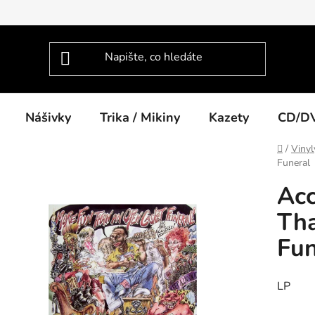
Nášivky
Trika / Mikiny
Kazety
CD/D
Domů
/
Vinyl
Funeral
Acc
Th
Fun
LP