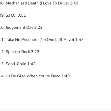
08. Mechanized Death (I Love To Drive) 2:48
09. S.H.C. 0:51
10. Judgement Day 2:22
11. Take No Prisoners (No One Left Alive) 1:57
12. Splatter Rock 3:23
13. Septi-Child 1:42
14. I'll Be Glad When You're Dead 1:49