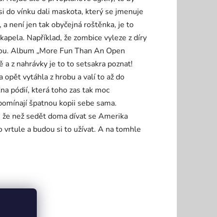
si do vínku dali maskota, který se jmenuje
a není jen tak obyčejná roštěnka, je to
pela. Například, že zombice vyleze z díry
serou. Album „More Fun Than An Open
 a z nahrávky je to to setsakra poznat!
opět vytáhla z hrobu a valí to až do
kna pódií, která toho zas tak moc
ipomínají špatnou kopii sebe sama.
i, že než sedět doma dívat se Amerika
 vrtule a budou si to užívat. A na tomhle
l7Mi1U