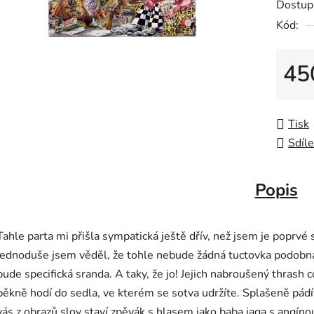
Dostup
Kód:
45
Měrná
Tisk
Sdíle
Popis
Tahle parta mi přišla sympatická ještě dřív, než jsem je poprvé 
jednoduše jsem věděl, že tohle nebude žádná tuctovka podobná t
bude specifická sranda. A taky, že jo! Jejich nabroušený thrash 
pěkně hodí do sedla, ve kterém se sotva udržíte. Splašeně pádíte 
vás z obrazů slov staví zpěvák s hlasem jako baba jaga s angíno