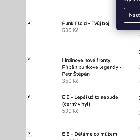
Nast
Punk Floid - Tvůj boj
500 Kč
Hrdinové nové fronty:
Příběh punkové legendy -
Petr Štěpán
350 Kč
E!E - Lepší už to nebude
(černý vinyl)
500 Kč
E!E - Děláme co můžem