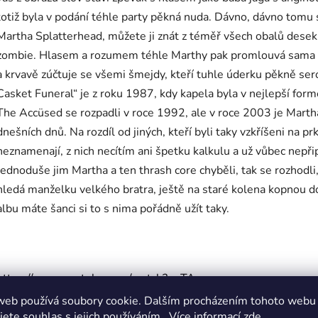
totiž byla v podání téhle party pěkná nuda. Dávno, dávno tomu 
Martha Splatterhead, můžete ji znát z téměř všech obalů desek, 
zombie. Hlasem a rozumem téhle Marthy pak promlouvá sama ka
a krvavě zúčtuje se všemi šmejdy, kteří tuhle úderku pěkně 
Casket Funeral“ je z roku 1987, kdy kapela byla v nejlepší formě
The Accüsed se rozpadli v roce 1992, ale v roce 2003 je Martha 
dnešních dnů. Na rozdíl od jiných, kteří byli taky vzkříšeni na pr
neznamenají, z nich necítím ani špetku kalkulu a už vůbec nepř
Jednoduše jim Martha a ten thrash core chyběli, tak se rozhodl
hledá manželku velkého bratra, ještě na staré kolena kopnou do
albu máte šanci si to s nima pořádně užít taky.
https://www.youtube.com/watch?v=TA-
rRKP2MTU&list=OLAK5uy_lBwsLuJQwjwaA391yysaE1IBvOX
web používá soubory cookie. Dalším procházením tohoto webu
jete souhlas s jejich používáním.. Více informací
zde
.