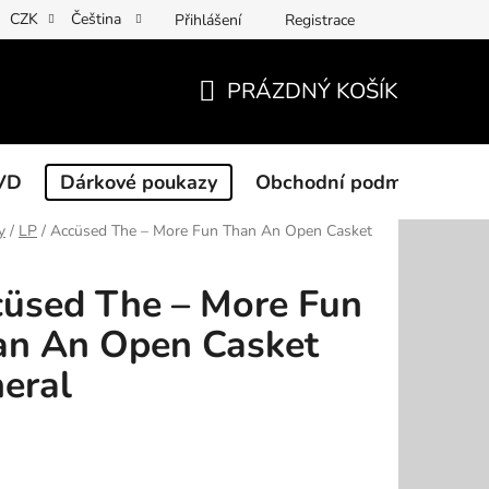
CZK
Čeština
Přihlášení
Registrace
PRÁZDNÝ KOŠÍK
NÁKUPNÍ
KOŠÍK
VD
Dárkové poukazy
Obchodní podmínky
y
/
LP
/
Accüsed The ‎– More Fun Than An Open Casket
üsed The ‎– More Fun
an An Open Casket
eral