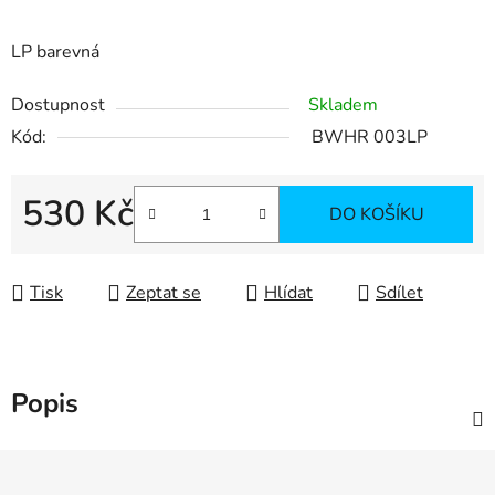
LP barevná
Dostupnost
Skladem
Kód:
BWHR 003LP
530 Kč
DO KOŠÍKU
Měrná cena:
Tisk
Zeptat se
Hlídat
Sdílet
Popis
Z
á