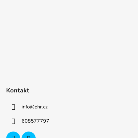
p
a
t
í
Kontakt
info
@
phr.cz
608577797