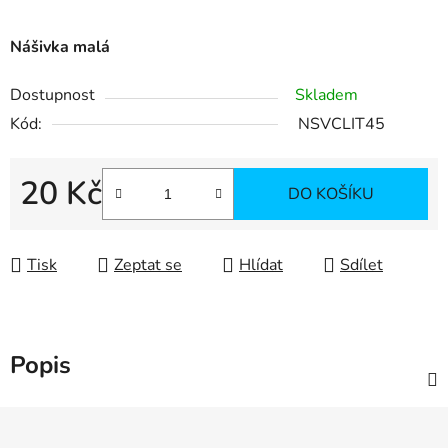
Nášivka malá
Dostupnost
Skladem
Kód:
NSVCLIT45
20 Kč
DO KOŠÍKU
Měrná cena:
Tisk
Zeptat se
Hlídat
Sdílet
Popis
Z
á