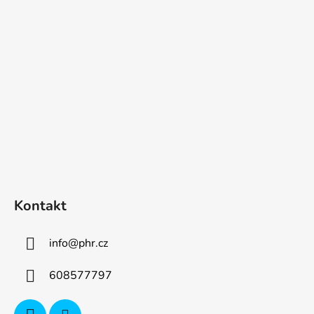
p
a
t
í
Kontakt
info
@
phr.cz
608577797