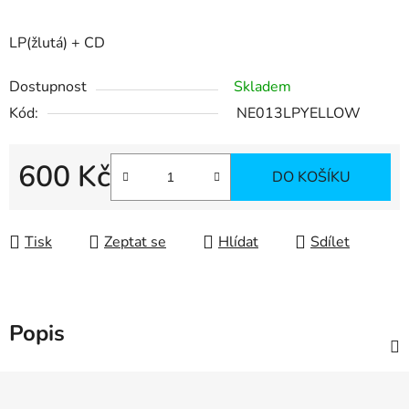
LP(žlutá) + CD
Dostupnost
Skladem
Kód:
NE013LPYELLOW
600 Kč
DO KOŠÍKU
Měrná cena:
Tisk
Zeptat se
Hlídat
Sdílet
Popis
Z
á