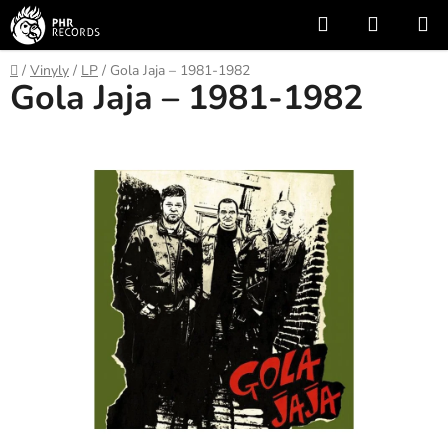
Přejít
Hledat
NÁKUP
na
KOŠÍK
obsah
Domů
/
Vinyly
/
LP
/
Gola Jaja – 1981-1982
Gola Jaja – 1981-1982