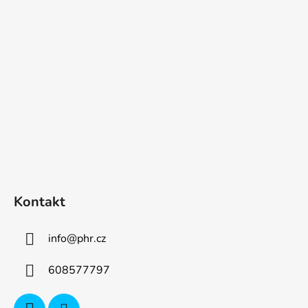
p
a
t
í
Kontakt
info
@
phr.cz
608577797