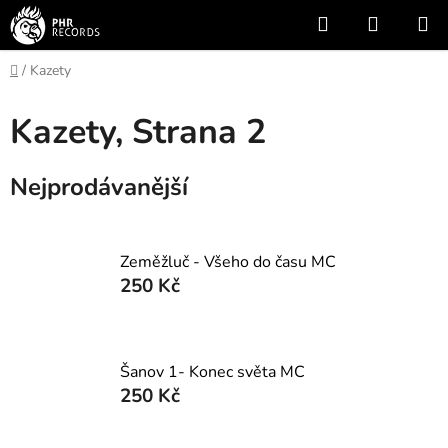
Přejít
Hledat
NÁKUP
na
KOŠÍK
obsah
Domů
/
Kazety
Kazety
, Strana 2
Nejprodávanější
Zeměžluč - Všeho do času MC
250 Kč
Šanov 1- Konec světa MC
250 Kč