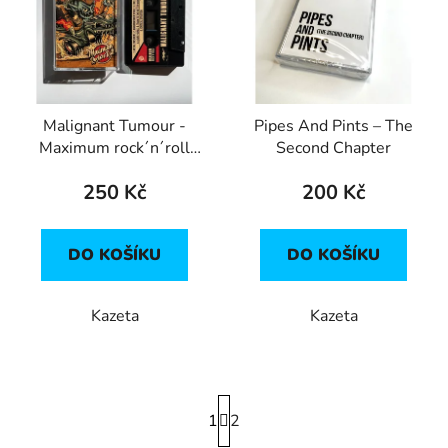
p
o
i
d
s
u
p
k
r
t
Malignant Tumour -
Pipes And Pints – The
o
ů
Maximum rock´n´roll
Second Chapter
d
(kazeta)
u
250 Kč
200 Kč
k
t
DO KOŠÍKU
DO KOŠÍKU
ů
Kazeta
Kazeta
S
1
t
2
r