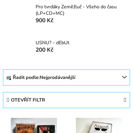
Pro tvrďáky Zeměžluč - Všeho do času
(LP+CD+MC)
900 Kč
USNU? – dEbUt
200 Kč
Ř
Řadit podle:
Nejprodávanější
a
z
e
OTEVŘÍT FILTR
n
í
V
p
ý
r