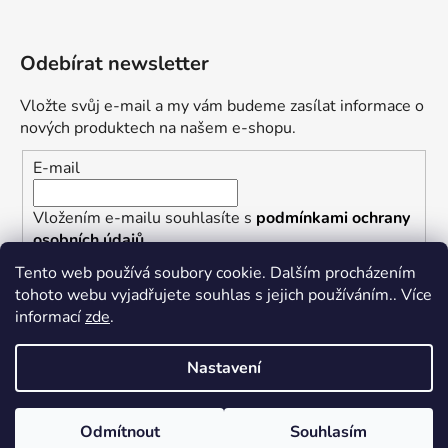
Odebírat newsletter
Vložte svůj e-mail a my vám budeme zasílat informace o
nových produktech na našem e-shopu.
E-mail
Vložením e-mailu souhlasíte s
podmínkami ochrany
osobních údajů
Tento web používá soubory cookie. Dalším procházením
PŘIHLÁSIT SE
tohoto webu vyjadřujete souhlas s jejich používáním.. Více
informací
zde
.
Nastavení
Vytvořil Shoptet
Nastavil tým EshopyUmíme.cz
Odmítnout
Souhlasím
Copyright 2026
Punkrock.cz/PHR Records
. Všechna