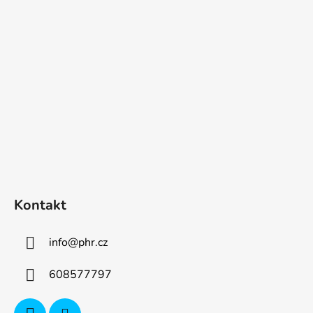
p
a
t
í
Kontakt
info
@
phr.cz
608577797