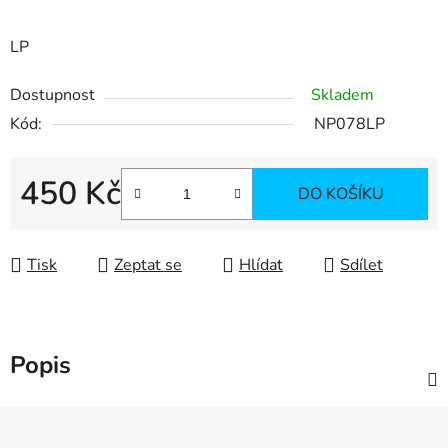
LP
Dostupnost
Skladem
Kód:
NP078LP
450 Kč
DO KOŠÍKU
Měrná cena:
Tisk
Zeptat se
Hlídat
Sdílet
Popis
Z
á