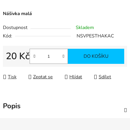
Nášivka malá
Dostupnost
Skladem
Kód:
NSVPESTHAKAC
20 Kč
DO KOŠÍKU
Měrná cena:
Tisk
Zeptat se
Hlídat
Sdílet
Popis
Z
á