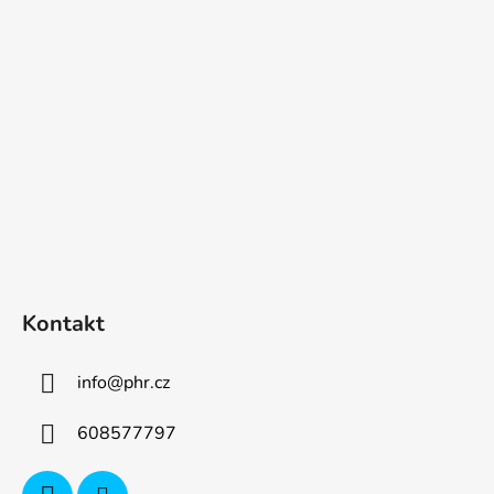
p
a
t
í
Kontakt
info
@
phr.cz
608577797