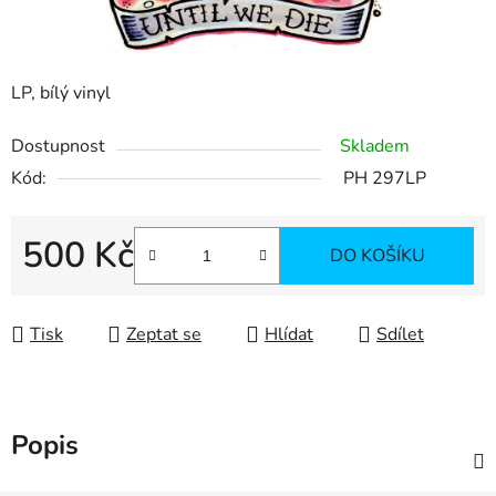
LP, bílý vinyl
Dostupnost
Skladem
Kód:
PH 297LP
500 Kč
DO KOŠÍKU
Měrná cena:
Tisk
Zeptat se
Hlídat
Sdílet
Popis