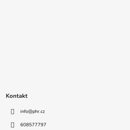
Z
á
p
a
t
í
Kontakt
info
@
phr.cz
608577797