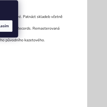
se pardálové. Patnáct skladeb včetně
lasím
odobě u PHR Records. Remasterovaná
toho původního kazetového.