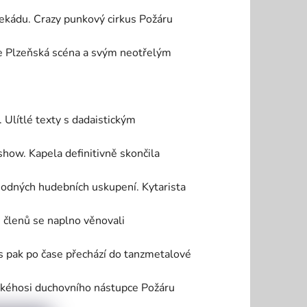
dekádu. Crazy punkový cirkus Požáru
ce Plzeňská scéna a svým neotřelým
 Ulítlé texty s dadaistickým
how. Kapela definitivně skončila
hodných hudebních uskupení. Kytarista
 členů se naplno věnovali
 pak po čase přechází do tanzmetalové
akéhosi duchovního nástupce Požáru