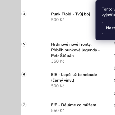
Tento 
Punk Floid - Tvůj boj
vyjadřu
500 Kč
Nast
Hrdinové nové fronty:
Příběh punkové legendy -
Petr Štěpán
350 Kč
E!E - Lepší už to nebude
(černý vinyl)
500 Kč
E!E - Děláme co můžem
550 Kč