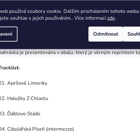
Mlýna.
web používá soubory cookie. Dalším procházením tohoto webu
jete souhlas s jejich používáním.. Více informací
zde
.
V roce 1992 natočil Požár Mlýna své nejznámější album Točte 
avení
Odmítnout
Souh
největšího hitu Halušky z chlastu nyní vychází ve vinylové p
nahrávka je presentována v obalu, který je věrným reprintem 
Tracklist:
01.
Aprílové Limeriky
02.
Halušky Z Chlastu
03.
Ďáblovo Stádo
04.
Cibulářská Píseň (intermezzo)