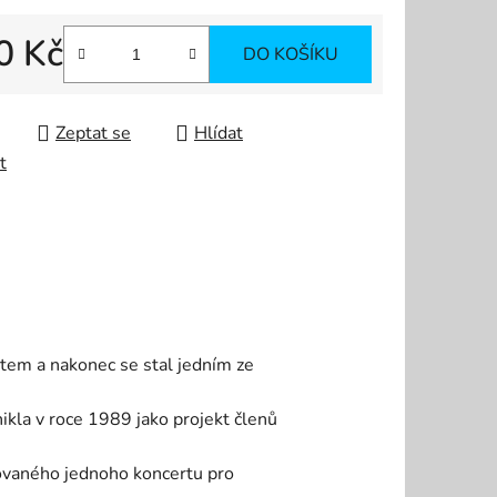
0 Kč
DO KOŠÍKU
 cena:
Zeptat se
Hlídat
t
tem a nakonec se stal jedním ze
la v roce 1989 jako projekt členů
ovaného jednoho koncertu pro