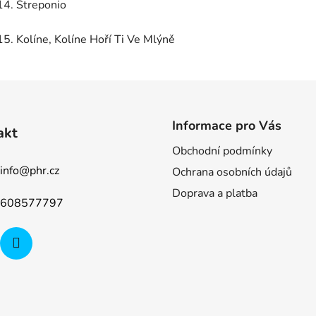
14.
Streponio
15.
Kolíne, Kolíne Hoří Ti Ve Mlýně
Informace pro Vás
akt
Obchodní podmínky
info
@
phr.cz
Ochrana osobních údajů
Doprava a platba
608577797