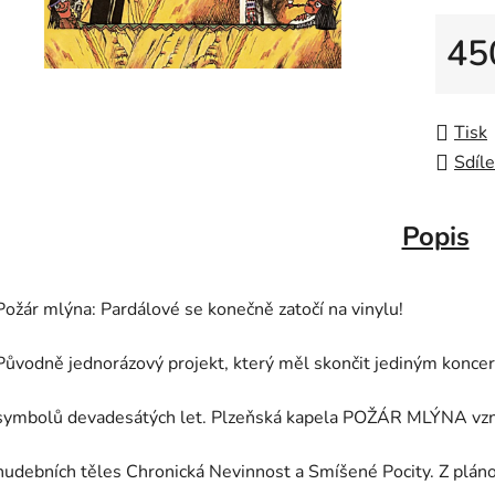
45
Měrná
Tisk
Sdíle
Popis
Požár mlýna: Pardálové se konečně zatočí na vinylu!
Původně jednorázový projekt, který měl skončit jediným koncer
symbolů devadesátých let. Plzeňská kapela POŽÁR MLÝNA vznik
hudebních těles Chronická Nevinnost a Smíšené Pocity. Z plán