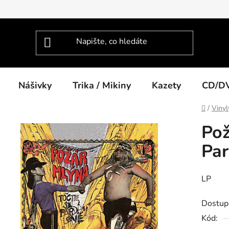
Nášivky
Trika / Mikiny
Kazety
CD/D
Domů
/
Vinyl
Pož
Par
LP
Dostup
Kód: