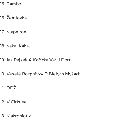
05.
Rambo
06.
Žemlovka
07.
Klapeiron
08.
Kakal Kakal
09.
Jak Pejsek A Kočička Vařili Dort
10.
Veselé Rozprávky O Bielych Myšach
11.
DDŽ
12.
V Cirkuse
13.
Makrobiotik