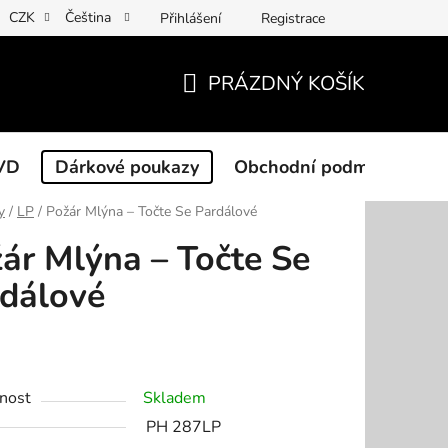
CZK
Čeština
Přihlášení
Registrace
PRÁZDNÝ KOŠÍK
NÁKUPNÍ
KOŠÍK
VD
Dárkové poukazy
Obchodní podmínky
y
/
LP
/
Požár Mlýna – Točte Se Pardálové
ár Mlýna – Točte Se
dálové
nost
Skladem
PH 287LP