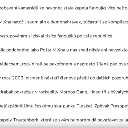
pobavení kamarádů se nakonec stala kapela fungující více než 
Mlýna natočil sedm alb a demonahrávek, zúčastnil se kompila
vystupováním si získal tisíce fanoušků po celé republice.
Nic podobného jako Požár Mlýna u nás snad nikdy ani nevzniklo.
nádechem, rock’n’roll se saxofonem a naprosto šílená pódiová s
v roce 2003, nicméně někteří členové přešli do dalších pozoru
Hrabák pokračuje v rockabilly Mordos Gang. Hned tři z bývalých
nejúspěšnějšímu českému ska-punku Tleskač. Zpěvák Prasopes
kapely Trautenberk, která se svým humorem dá považovat za j