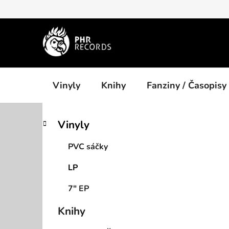
Přejít
na
obsah
Vinyly
Knihy
Fanziny / Časopisy
P
K
Přeskočit
Vinyly
a
kategorie
o
t
s
PVC sáčky
e
t
g
LP
r
o
a
r
7" EP
i
n
e
n
Knihy
í