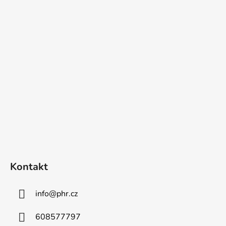
Z
á
p
a
t
í
Kontakt
info
@
phr.cz
608577797