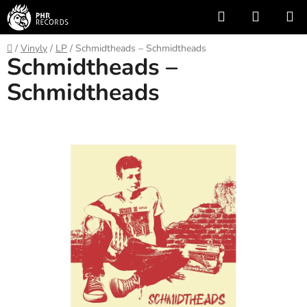
Přejít
Hledat
NÁKUP
na
KOŠÍK
obsah
Domů
/
Vinyly
/
LP
/
Schmidtheads – Schmidtheads
Schmidtheads –
Schmidtheads