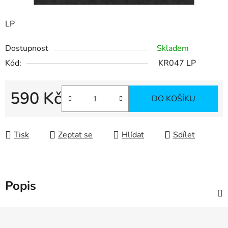
LP
Dostupnost
Skladem
Kód:
KR047 LP
590 Kč
DO KOŠÍKU
Měrná cena:
Tisk
Zeptat se
Hlídat
Sdílet
Popis
Z
á