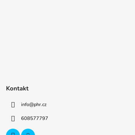
p
a
t
í
Kontakt
info
@
phr.cz
608577797