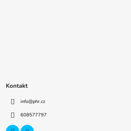
p
a
t
í
Kontakt
info
@
phr.cz
608577797