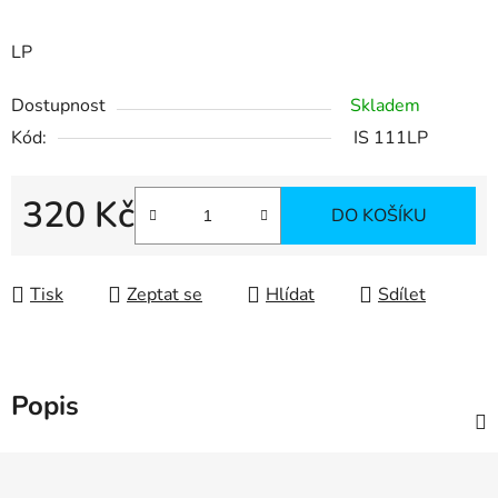
LP
Dostupnost
Skladem
Kód:
IS 111LP
320 Kč
DO KOŠÍKU
Měrná cena:
Tisk
Zeptat se
Hlídat
Sdílet
Popis
Z
á