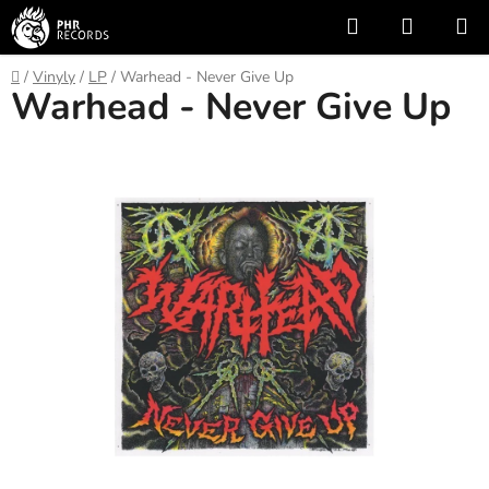
Přejít
Hledat
NÁKUP
na
KOŠÍK
obsah
Domů
/
Vinyly
/
LP
/
Warhead - Never Give Up
Warhead - Never Give Up