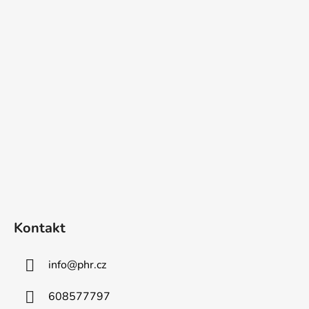
Z
á
p
a
t
í
Kontakt
info
@
phr.cz
608577797